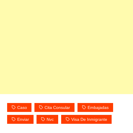
Caso
Cita Consular
Embajadas
Enviar
Nvc
Visa De Inmigrante