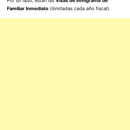
Por un lado, están las
Visas de Inmigrante de
Familiar Inmediato
(ilimitadas cada año fiscal).