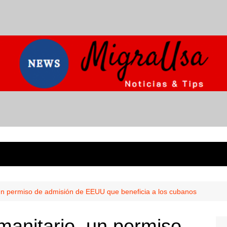
 un permiso de admisión de EEUU que beneficia a los cubanos
manitario, un permiso