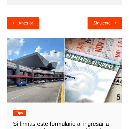
Navegación
Anterior
Siguiente
de
entradas
Tips
Si firmas este formulario al ingresar a