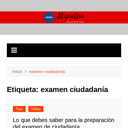
Saltar
al
contenido
Inicio
examen ciudadanía
Etiqueta:
examen ciudadanía
Tips
Video
Lo que debes saber para la preparación
del examen de ciudadanía