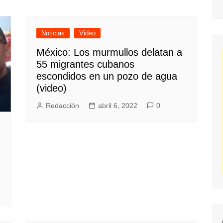
Noticias
Video
México: Los murmullos delatan a
55 migrantes cubanos
escondidos en un pozo de agua
(video)
Redacción
abril 6, 2022
0