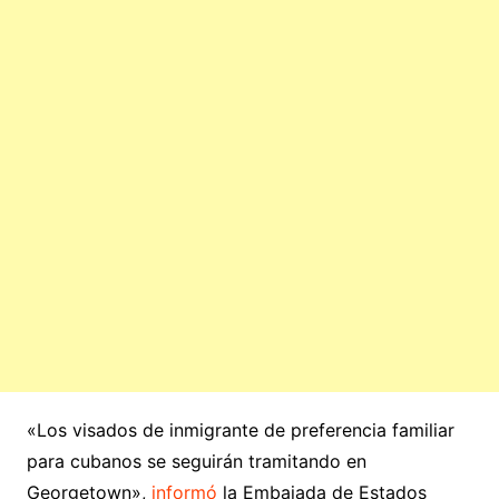
«Los visados de inmigrante de preferencia familiar
para cubanos se seguirán tramitando en
Georgetown»,
informó
la Embajada de Estados