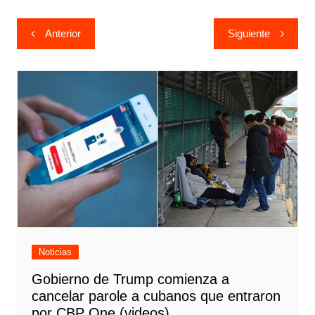
Navegación
Anterior
Siguiente
de
entradas
Noticias
Gobierno de Trump comienza a
cancelar parole a cubanos que entraron
por CBP One (videos)