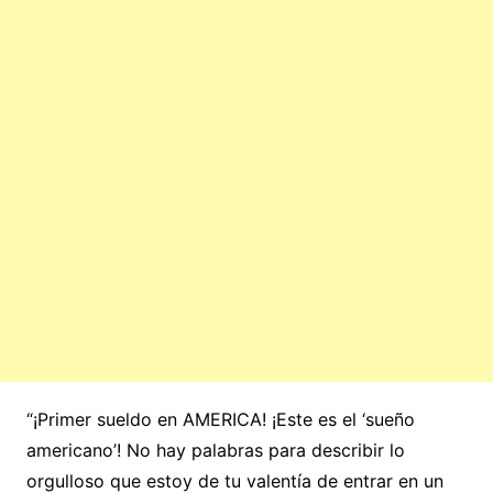
“¡Primer sueldo en AMERICA! ¡Este es el ‘sueño
americano’! No hay palabras para describir lo
orgulloso que estoy de tu valentía de entrar en un