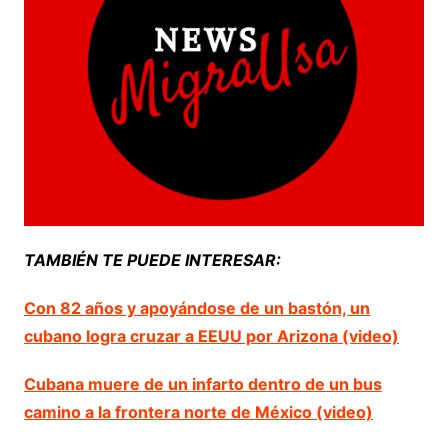
TAMBIÉN TE PUEDE INTERESAR:
Con 82 años y apoyándose de un bastón, un
cubano logra cruzar a EEUU por Arizona (video)
Cubana muere de un infarto dentro de un bus
camino a la frontera norte de México (video)