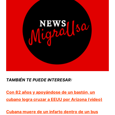
TAMBIÉN TE PUEDE INTERESAR:
Con 82 años y apoyándose de un bastón, un
cubano logra cruzar a EEUU por Arizona (video)
Cubana muere de un infarto dentro de un bus