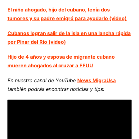
El niño ahogado, hijo del cubano, tenía dos
tumores y su padre emigró para ayudarlo (video)
Cubanos logran salir de la isla en una lancha rápida
por Pinar del Río (video)
Hijo de 4 años y esposa de migrante cubano
mueren ahogados al cruzar a EEUU
En nuestro canal de YouTube
News MigraUsa
también podrás encontrar noticias y tips: