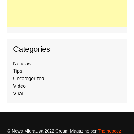
Categories
Noticias
Tips
Uncategorized
Video
Viral
© News MigraUsa 2022
Cream Magazine por
Themebeez