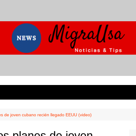
nes de joven cubano recién llegado EEUU (video)
los planes de joven