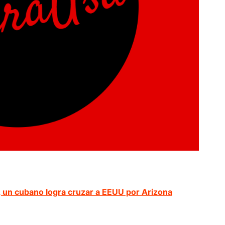
 un cubano logra cruzar a EEUU por Arizona