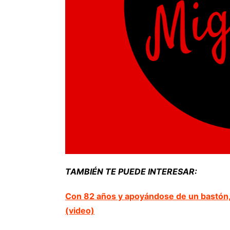
TAMBIÉN TE PUEDE INTERESAR:
Con 82 años y apoyándose de un bastón,
(video)