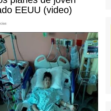
gado EEUU (video)
icias