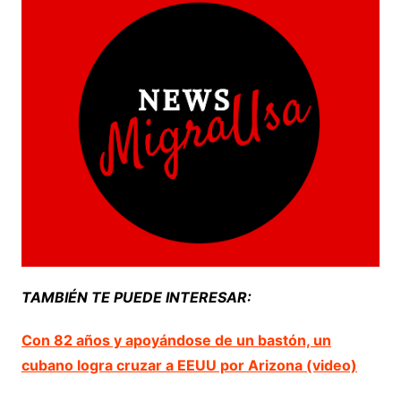
TAMBIÉN TE PUEDE INTERESAR:
Con 82 años y apoyándose de un bastón, un
cubano logra cruzar a EEUU por Arizona (video)