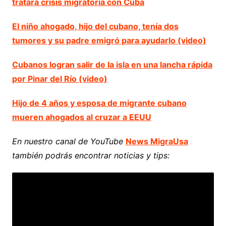
tratará crisis migratoria con Cuba
El niño ahogado, hijo del cubano, tenía dos
tumores y su padre emigró para ayudarlo (video)
Cubanos logran salir de la isla en una lancha rápida
por Pinar del Río (video)
Hijo de 4 años y esposa de migrante cubano
mueren ahogados al cruzar a EEUU
En nuestro canal de YouTube
News MigraUsa
también podrás encontrar noticias y tips: