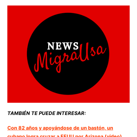
TAMBIÉN TE PUEDE INTERESAR:
Con 82 años y apoyándose de un bastón, un
cubano logra cruzar a EEUU por Arizona (video)