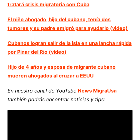
tratará crisis migratoria con Cuba
El niño ahogado, hijo del cubano, tenía dos
tumores y su padre emigró para ayudarlo (video)
Cubanos logran salir de la isla en una lancha rápida
por Pinar del Río (video)
Hijo de 4 años y esposa de migrante cubano
mueren ahogados al cruzar a EEUU
En nuestro canal de YouTube
News MigraUsa
también podrás encontrar noticias y tips: