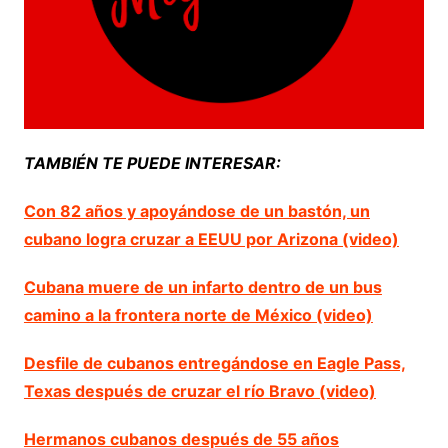
TAMBIÉN TE PUEDE INTERESAR:
Con 82 años y apoyándose de un bastón, un
cubano logra cruzar a EEUU por Arizona (video)
Cubana muere de un infarto dentro de un bus
camino a la frontera norte de México (video)
Desfile de cubanos entregándose en Eagle Pass,
Texas después de cruzar el río Bravo (video)
Hermanos cubanos después de 55 años