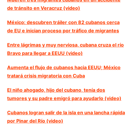
de tránsito en Veracruz (video)
México: descubren tráiler con 82 cubanos cerca
de EU e inician proceso por tráfico de migrantes
Entre lágrimas y muy nerviosa, cubana cruza el río
Bravo para llegar a EEUU (video)
Aumenta el flujo de cubanos hacia EEUU; México
tratará crisis migratoria con Cuba
El niño ahogado, hijo del cubano, tenía dos
tumores y su padre emigró para ayudarlo (video)
Cubanos logran salir de la isla en una lancha rápida
por Pinar del Río (video)