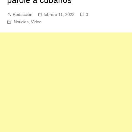
parole a cubanos
Redacción
febrero 11, 2022
0
Noticias
,
Video