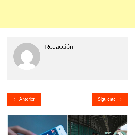
Redacción
Navegación
Anterior
Siguiente
de
entradas