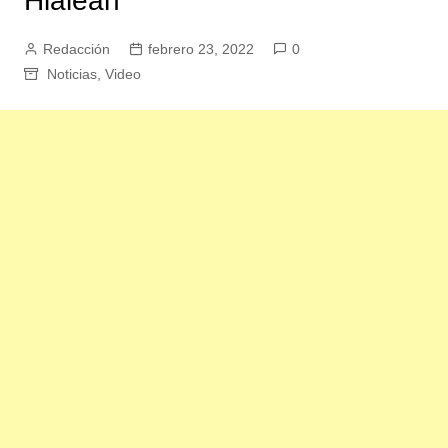
Hialeah
Redacción
febrero 23, 2022
0
Noticias
,
Video