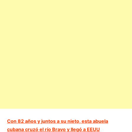
Con 82 años y juntos a su nieto, esta abuela
cubana cruzó el río Bravo y llegó a EEUU