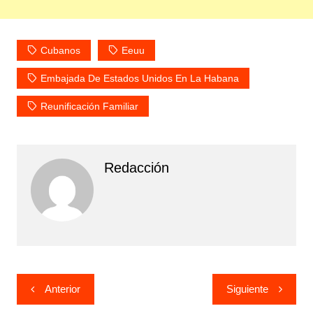
Cubanos
Eeuu
Embajada De Estados Unidos En La Habana
Reunificación Familiar
Redacción
Navegación
Anterior
Siguiente
de