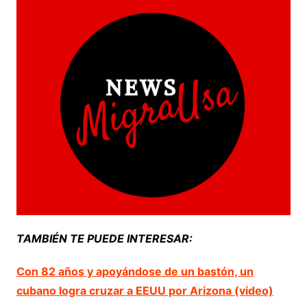
TAMBIÉN TE PUEDE INTERESAR:
Con 82 años y apoyándose de un bastón, un
cubano logra cruzar a EEUU por Arizona (video)