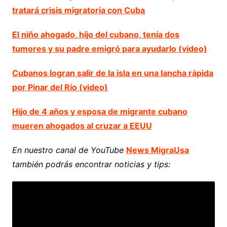
tratará crisis migratoria con Cuba
El niño ahogado, hijo del cubano, tenía dos
tumores y su padre emigró para ayudarlo (video)
Cubanos logran salir de la isla en una lancha rápida
por Pinar del Río (video)
Hijo de 4 años y esposa de migrante cubano
mueren ahogados al cruzar a EEUU
En nuestro canal de YouTube
News MigraUsa
también podrás encontrar noticias y tips: