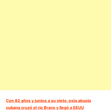
Con 82 años y juntos a su nieto, esta abuela
cubana cruzó el río Bravo y llegó a EEUU