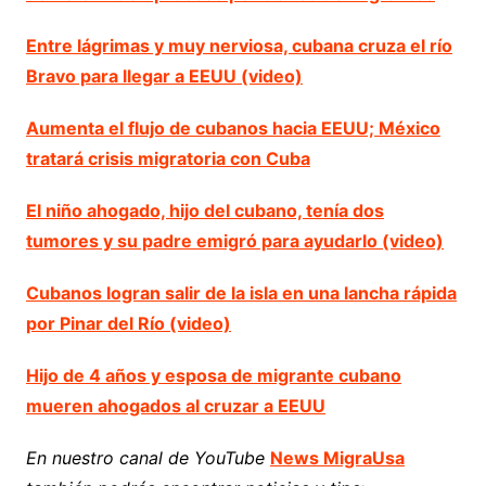
Entre lágrimas y muy nerviosa, cubana cruza el río
Bravo para llegar a EEUU (video)
Aumenta el flujo de cubanos hacia EEUU; México
tratará crisis migratoria con Cuba
El niño ahogado, hijo del cubano, tenía dos
tumores y su padre emigró para ayudarlo (video)
Cubanos logran salir de la isla en una lancha rápida
por Pinar del Río (video)
Hijo de 4 años y esposa de migrante cubano
mueren ahogados al cruzar a EEUU
En nuestro canal de YouTube
News MigraUsa