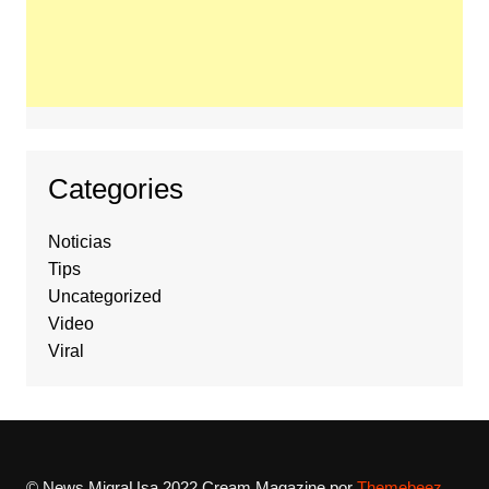
Categories
Noticias
Tips
Uncategorized
Video
Viral
© News MigraUsa 2022
Cream Magazine por
Themebeez