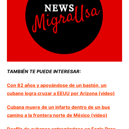
TAMBIÉN TE PUEDE INTERESAR:
Con 82 años y apoyándose de un bastón, un
cubano logra cruzar a EEUU por Arizona (video)
Cubana muere de un infarto dentro de un bus
camino a la frontera norte de México (video)
Desfile de cubanos entregándose en Eagle Pass,