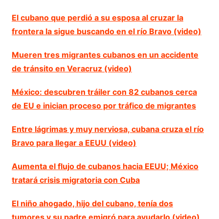
El cubano que perdió a su esposa al cruzar la
frontera la sigue buscando en el río Bravo (video)
Mueren tres migrantes cubanos en un accidente
de tránsito en Veracruz (video)
México: descubren tráiler con 82 cubanos cerca
de EU e inician proceso por tráfico de migrantes
Entre lágrimas y muy nerviosa, cubana cruza el río
Bravo para llegar a EEUU (video)
Aumenta el flujo de cubanos hacia EEUU; México
tratará crisis migratoria con Cuba
El niño ahogado, hijo del cubano, tenía dos
tumores y su padre emigró para ayudarlo (video)