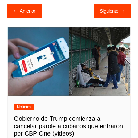
Navegación
Anterior
Siguiente
de
entradas
Noticias
Gobierno de Trump comienza a
cancelar parole a cubanos que entraron
por CBP One (videos)