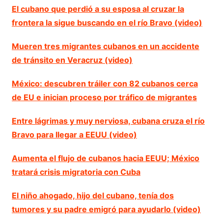
El cubano que perdió a su esposa al cruzar la
frontera la sigue buscando en el río Bravo (video)
Mueren tres migrantes cubanos en un accidente
de tránsito en Veracruz (video)
México: descubren tráiler con 82 cubanos cerca
de EU e inician proceso por tráfico de migrantes
Entre lágrimas y muy nerviosa, cubana cruza el río
Bravo para llegar a EEUU (video)
Aumenta el flujo de cubanos hacia EEUU; México
tratará crisis migratoria con Cuba
El niño ahogado, hijo del cubano, tenía dos
tumores y su padre emigró para ayudarlo (video)