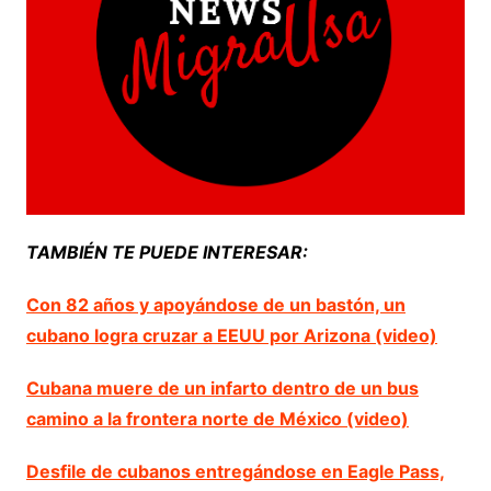
TAMBIÉN TE PUEDE INTERESAR:
Con 82 años y apoyándose de un bastón, un
cubano logra cruzar a EEUU por Arizona (video)
Cubana muere de un infarto dentro de un bus
camino a la frontera norte de México (video)
Desfile de cubanos entregándose en Eagle Pass,