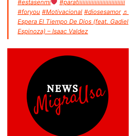
#estasenmi
#paratiiiiiiiiiiiiiiiiiiiiiiiiiiiiiii
#foryou
#Motivacional
#diosesamor
♬
Espera El Tiempo De Dios (feat. Gadiel
Espinoza) – Isaac Valdez