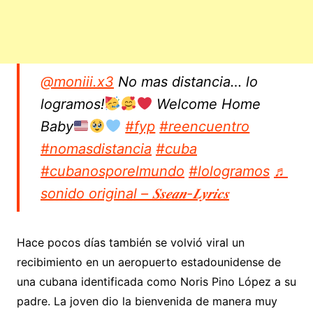
@moniii.x3
No mas distancia… lo
logramos!
Welcome Home
Baby
#fyp
#reencuentro
#nomasdistancia
#cuba
#cubanosporelmundo
#lologramos
♬
sonido original – 𝑺𝒔𝒆𝒂𝒏-𝑳𝒚𝒓𝒊𝒄𝒔
Hace pocos días también se volvió viral un
recibimiento en un aeropuerto estadounidense de
una cubana identificada como Noris Pino López a su
padre. La joven dio la bienvenida de manera muy