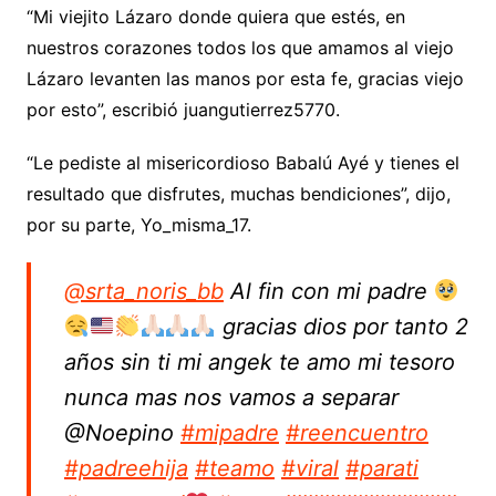
“Mi viejito Lázaro donde quiera que estés, en
nuestros corazones todos los que amamos al viejo
Lázaro levanten las manos por esta fe, gracias viejo
por esto”, escribió juangutierrez5770.
“Le pediste al misericordioso Babalú Ayé y tienes el
resultado que disfrutes, muchas bendiciones”, dijo,
por su parte, Yo_misma_17.
@srta_noris_bb
Al fin con mi padre
gracias dios por tanto 2
años sin ti mi angek te amo mi tesoro
nunca mas nos vamos a separar
@Noepino
#mipadre
#reencuentro
#padreehija
#teamo
#viral
#parati