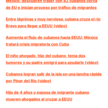
México: descubren tráiler con 82 cubanos cerca
de EU e inician proceso por tráfico de migrantes
Entre lágrimas y muy nerviosa, cubana cruza el río
Bravo para llegar a EEUU (video)
Aumenta el flujo de cubanos hacia EEUU; México
tratará crisis migratoria con Cuba
El niño ahogado, hijo del cubano, tenía dos
tumores y su padre emigró para ayudarlo (video)
Cubanos logran salir de la isla en una lancha rápida
por Pinar del Río (video)
Hijo de 4 años y esposa de migrante cubano
mueren ahogados al cruzar a EEUU