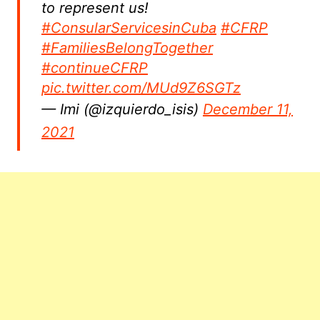
to represent us!
#ConsularServicesinCuba
#CFRP
#FamiliesBelongTogether
#continueCFRP
pic.twitter.com/MUd9Z6SGTz
— Imi (@izquierdo_isis)
December 11,
2021