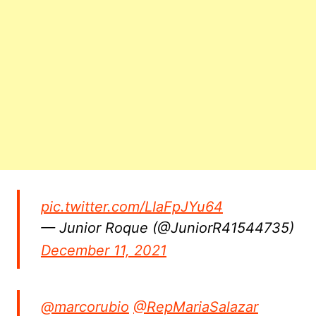
pic.twitter.com/LIaFpJYu64
— Junior Roque (@JuniorR41544735)
December 11, 2021
@marcorubio
@RepMariaSalazar