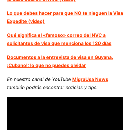
Lo que debes hacer para que NO te nieguen la Visa
Expedite (video)
Qué significa el «famoso» correo del NVC a
solicitantes de visa que menciona los 120 días
Documentos a la entrevista de visa en Guyana.
¡Cubano!: lo que no puedes olvidar
En nuestro canal de YouTube
MigraUsa News
también podrás encontrar noticias y tips: