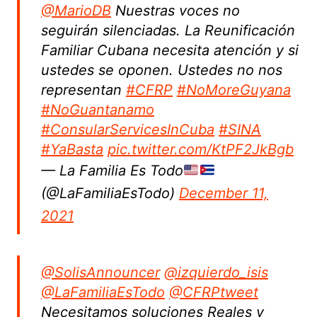
@MarioDB
Nuestras voces no
seguirán silenciadas. La Reunificación
Familiar Cubana necesita atención y si
ustedes se oponen. Ustedes no nos
representan
#CFRP
#NoMoreGuyana
#NoGuantanamo
#ConsularServicesInCuba
#SINA
#YaBasta
pic.twitter.com/KtPF2JkBgb
— La Familia Es Todo
(@LaFamiliaEsTodo)
December 11,
2021
@SolisAnnouncer
@izquierdo_isis
@LaFamiliaEsTodo
@CFRPtweet
Necesitamos soluciones Reales y