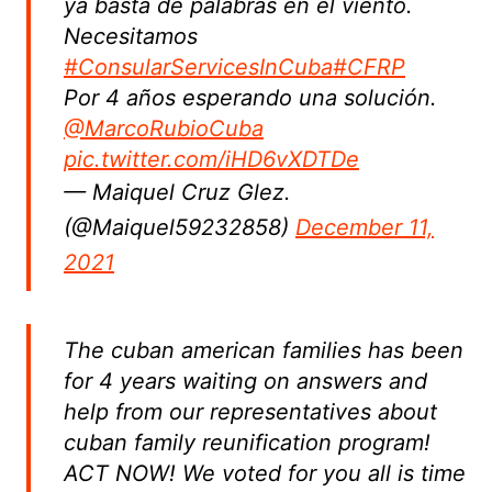
ya basta de palabras en el viento.
Necesitamos
#ConsularServicesInCuba
#CFRP
Por 4 años esperando una solución.
@MarcoRubioCuba
pic.twitter.com/iHD6vXDTDe
— Maiquel Cruz Glez.
(@Maiquel59232858)
December 11,
2021
The cuban american families has been
for 4 years waiting on answers and
help from our representatives about
cuban family reunification program!
ACT NOW! We voted for you all is time