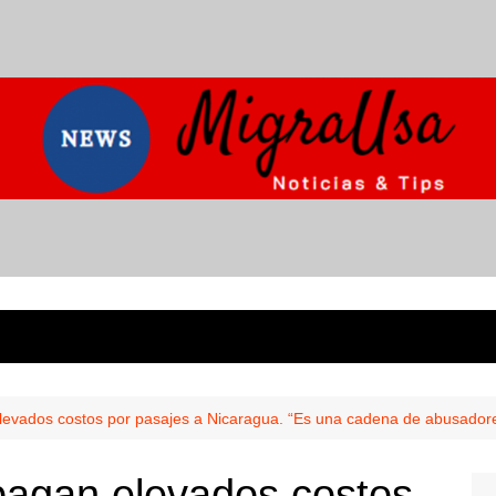
levados costos por pasajes a Nicaragua. “Es una cadena de abusadore
pagan elevados costos