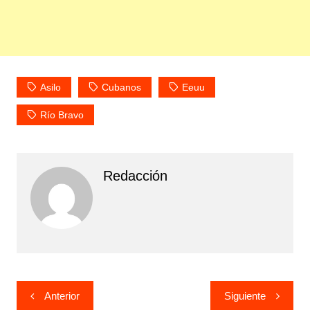
Asilo
Cubanos
Eeuu
Río Bravo
Redacción
Navegación
Anterior
Siguiente