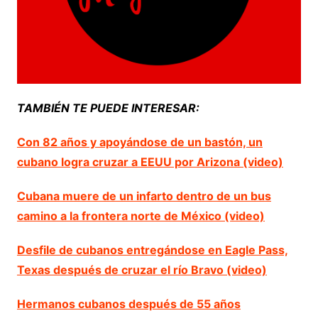
TAMBIÉN TE PUEDE INTERESAR:
Con 82 años y apoyándose de un bastón, un
cubano logra cruzar a EEUU por Arizona (video)
Cubana muere de un infarto dentro de un bus
camino a la frontera norte de México (video)
Desfile de cubanos entregándose en Eagle Pass,
Texas después de cruzar el río Bravo (video)
Hermanos cubanos después de 55 años