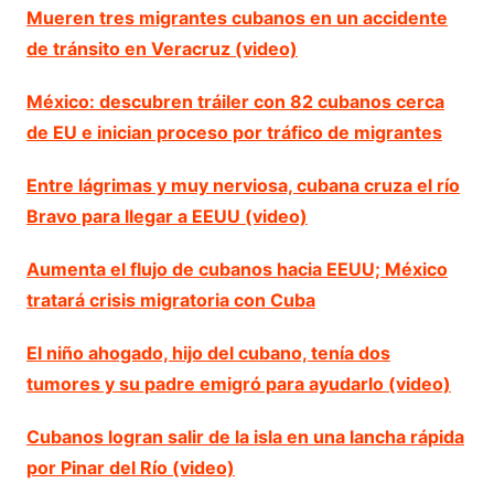
Mueren tres migrantes cubanos en un accidente
de tránsito en Veracruz (video)
México: descubren tráiler con 82 cubanos cerca
de EU e inician proceso por tráfico de migrantes
Entre lágrimas y muy nerviosa, cubana cruza el río
Bravo para llegar a EEUU (video)
Aumenta el flujo de cubanos hacia EEUU; México
tratará crisis migratoria con Cuba
El niño ahogado, hijo del cubano, tenía dos
tumores y su padre emigró para ayudarlo (video)
Cubanos logran salir de la isla en una lancha rápida
por Pinar del Río (video)