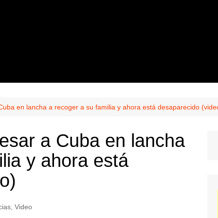
Cuba en lancha a recoger a su familia y ahora está desaparecido (vide
resar a Cuba en lancha
lia y ahora está
o)
cias
,
Video