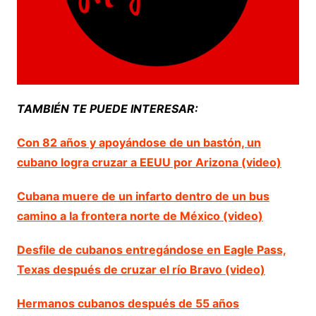
TAMBIÉN TE PUEDE INTERESAR:
Con 82 años y apoyándose de un bastón, un
cubano logra cruzar a EEUU por Arizona (video)
Cubana muere de un infarto dentro de un bus
camino a la frontera norte de México (video)
Desfile de cubanos entregándose en Eagle Pass,
Texas después de cruzar el río Bravo (video)
Hermanos cubanos después de 55 años