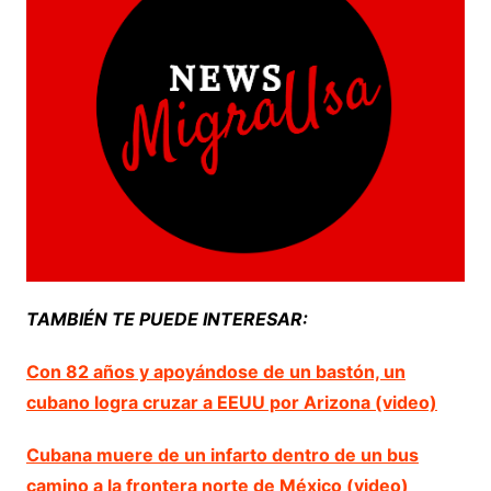
TAMBIÉN TE PUEDE INTERESAR:
Con 82 años y apoyándose de un bastón, un
cubano logra cruzar a EEUU por Arizona (video)
Cubana muere de un infarto dentro de un bus
camino a la frontera norte de México (video)