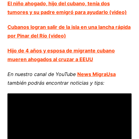
El niño ahogado, hijo del cubano, tenía dos
tumores y su padre emigró para ayudarlo (video)
Cubanos logran salir de la isla en una lancha rápida
por Pinar del Río (video)
Hijo de 4 años y esposa de migrante cubano
mueren ahogados al cruzar a EEUU
En nuestro canal de YouTube
News MigraUsa
también podrás encontrar noticias y tips: