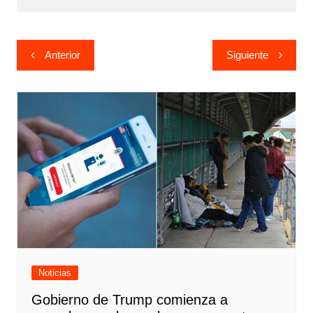
Navegación
Anterior
Siguiente
de
entradas
Noticias
Gobierno de Trump comienza a