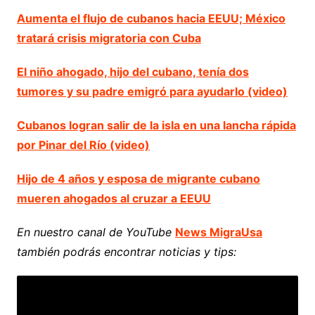
Aumenta el flujo de cubanos hacia EEUU; México
tratará crisis migratoria con Cuba
El niño ahogado, hijo del cubano, tenía dos
tumores y su padre emigró para ayudarlo (video)
Cubanos logran salir de la isla en una lancha rápida
por Pinar del Río (video)
Hijo de 4 años y esposa de migrante cubano
mueren ahogados al cruzar a EEUU
En nuestro canal de YouTube
News MigraUsa
también podrás encontrar noticias y tips: