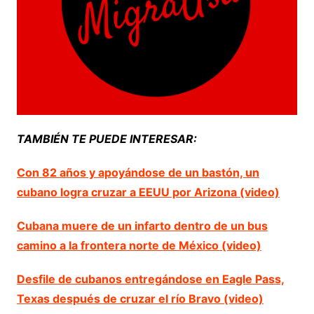
TAMBIÉN TE PUEDE INTERESAR:
Con 82 años y apoyándose de un bastón, un
cubano logra cruzar a EEUU por Arizona (video)
Cubana muere de un infarto dentro de un bus
camino a la frontera norte de México (video)
Desfile de cubanos entregándose en Eagle Pass,
Texas después de cruzar el río Bravo (video)