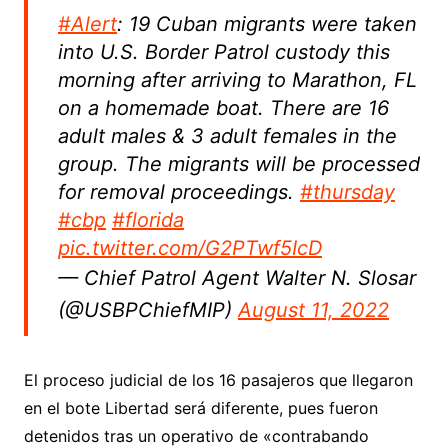
#Alert
: 19 Cuban migrants were taken
into U.S. Border Patrol custody this
morning after arriving to Marathon, FL
on a homemade boat. There are 16
adult males & 3 adult females in the
group. The migrants will be processed
for removal proceedings.
#thursday
#cbp
#florida
pic.twitter.com/G2PTwf5IcD
— Chief Patrol Agent Walter N. Slosar
(@USBPChiefMIP)
August 11, 2022
El proceso judicial de los 16 pasajeros que llegaron
en el bote Libertad será diferente, pues fueron
detenidos tras un operativo de «contrabando