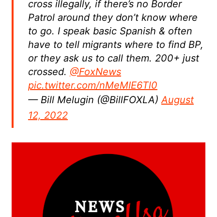
cross illegally, if there’s no Border
Patrol around they don’t know where
to go. I speak basic Spanish & often
have to tell migrants where to find BP,
or they ask us to call them. 200+ just
crossed.
@FoxNews
pic.twitter.com/nMeMIE6Tl0
— Bill Melugin (@BillFOXLA)
August
12, 2022