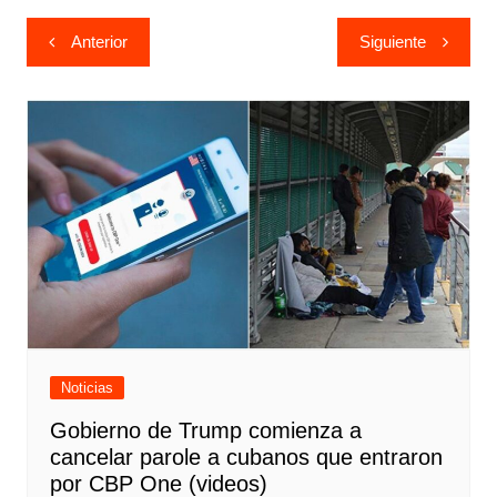
Navegación
Anterior
Siguiente
de
entradas
Noticias
Gobierno de Trump comienza a
cancelar parole a cubanos que entraron
por CBP One (videos)