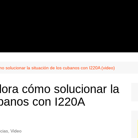
o solucionar la situación de los cubanos con I220A (video)
ora cómo solucionar la
ubanos con I220A
icias
,
Video