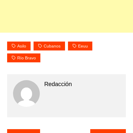
Asilo
Cubanos
Eeuu
Río Bravo
Redacción