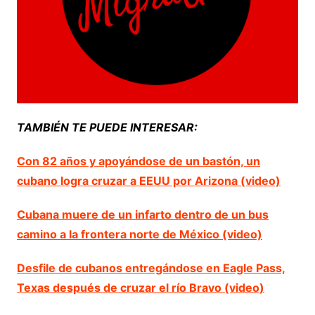
TAMBIÉN TE PUEDE INTERESAR:
Con 82 años y apoyándose de un bastón, un
cubano logra cruzar a EEUU por Arizona (video)
Cubana muere de un infarto dentro de un bus
camino a la frontera norte de México (video)
Desfile de cubanos entregándose en Eagle Pass,
Texas después de cruzar el río Bravo (video)