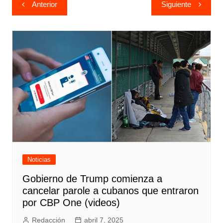
Navegación
Anterior
Siguiente
de
entradas
Noticias
Gobierno de Trump comienza a
cancelar parole a cubanos que entraron
por CBP One (videos)
Redacción
abril 7, 2025