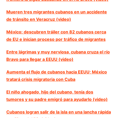
Mueren tres migrantes cubanos en un accidente
de tránsito en Veracruz (video)
México: descubren tráiler con 82 cubanos cerca
de EU e inician proceso por tráfico de migrantes
Entre lágrimas y muy nerviosa, cubana cruza el río
Bravo para llegar a EEUU (video)
Aumenta el flujo de cubanos hacia EEUU; México
tratará crisis migratoria con Cuba
El niño ahogado, hijo del cubano, tenía dos
tumores y su padre emigró para ayudarlo (video)
Cubanos logran salir de la isla en una lancha rápida