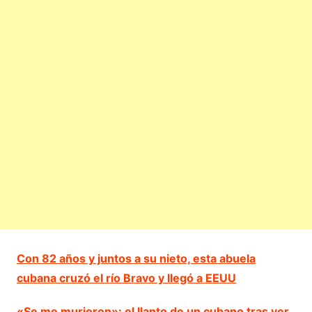
Con 82 años y juntos a su nieto, esta abuela
cubana cruzó el río Bravo y llegó a EEUU
«Se me murieron»: el llanto de un cubano tras ver