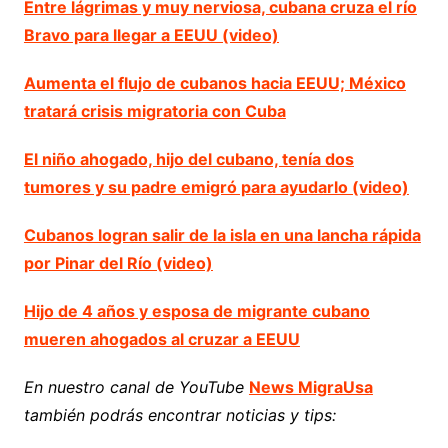
Entre lágrimas y muy nerviosa, cubana cruza el río
Bravo para llegar a EEUU (video)
Aumenta el flujo de cubanos hacia EEUU; México
tratará crisis migratoria con Cuba
El niño ahogado, hijo del cubano, tenía dos
tumores y su padre emigró para ayudarlo (video)
Cubanos logran salir de la isla en una lancha rápida
por Pinar del Río (video)
Hijo de 4 años y esposa de migrante cubano
mueren ahogados al cruzar a EEUU
En nuestro canal de YouTube
News MigraUsa
también podrás encontrar noticias y tips: