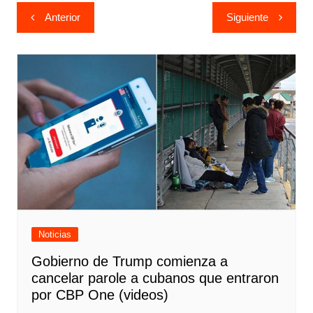
Navegación
Anterior
Siguiente
de
entradas
Noticias
Gobierno de Trump comienza a
cancelar parole a cubanos que entraron
por CBP One (videos)