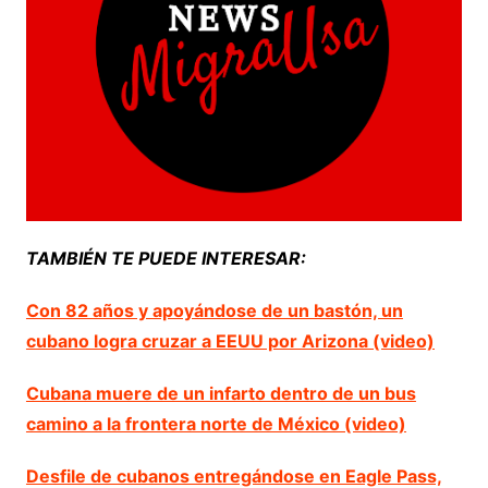
TAMBIÉN TE PUEDE INTERESAR:
Con 82 años y apoyándose de un bastón, un
cubano logra cruzar a EEUU por Arizona (video)
Cubana muere de un infarto dentro de un bus
camino a la frontera norte de México (video)
Desfile de cubanos entregándose en Eagle Pass,