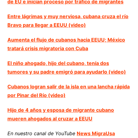
de EU e inician proceso por tráfico de migrantes
Entre lágrimas y muy nerviosa, cubana cruza el río
Bravo para llegar a EEUU (video)
Aumenta el flujo de cubanos hacia EEUU; México
tratará crisis migratoria con Cuba
El niño ahogado, hijo del cubano, tenía dos
tumores y su padre emigró para ayudarlo (video)
Cubanos logran salir de la isla en una lancha rápida
por Pinar del Río (video)
Hijo de 4 años y esposa de migrante cubano
mueren ahogados al cruzar a EEUU
En nuestro canal de YouTube
News MigraUsa