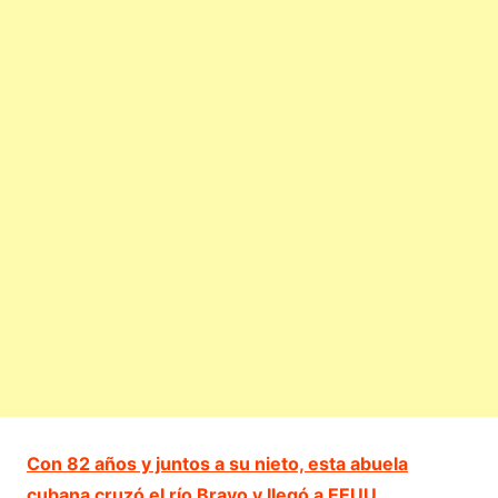
Con 82 años y juntos a su nieto, esta abuela
cubana cruzó el río Bravo y llegó a EEUU