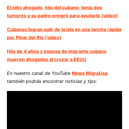
El niño ahogado, hijo del cubano, tenía dos
tumores y su padre emigró para ayudarlo (video)
Cubanos logran salir de la isla en una lancha rápida
por Pinar del Río (video)
Hijo de 4 años y esposa de migrante cubano
mueren ahogados al cruzar a EEUU
En nuestro canal de YouTube
News MigraUsa
también podrás encontrar noticias y tips: