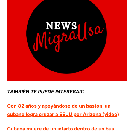
TAMBIÉN TE PUEDE INTERESAR:
Con 82 años y apoyándose de un bastón, un
cubano logra cruzar a EEUU por Arizona (video)
Cubana muere de un infarto dentro de un bus