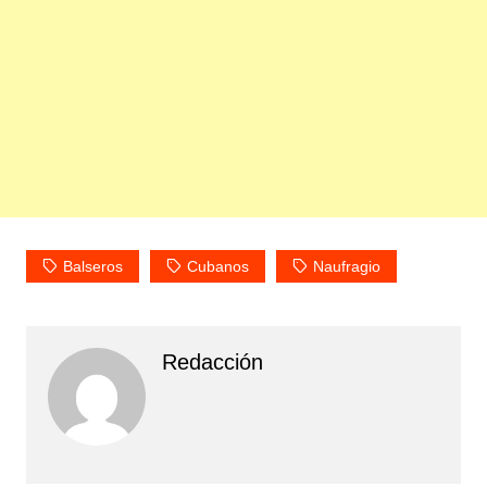
Balseros
Cubanos
Naufragio
Redacción