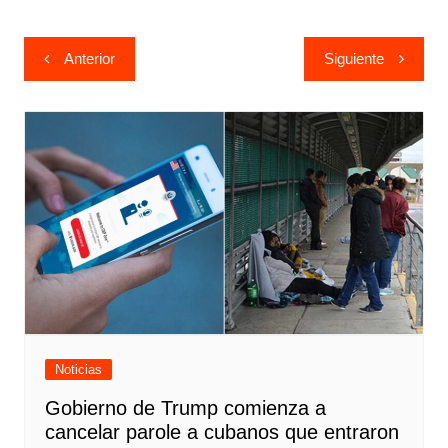
Navegación
Anterior
Siguiente
de
entradas
Noticias
Gobierno de Trump comienza a
cancelar parole a cubanos que entraron