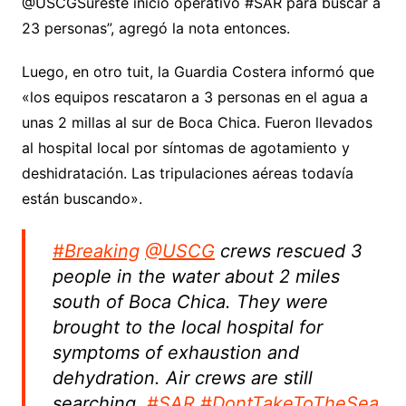
@USCGSureste inició operativo #SAR para buscar a
23 personas”, agregó la nota entonces.
Luego, en otro tuit, la Guardia Costera informó que
«los equipos rescataron a 3 personas en el agua a
unas 2 millas al sur de Boca Chica. Fueron llevados
al hospital local por síntomas de agotamiento y
deshidratación. Las tripulaciones aéreas todavía
están buscando».
#Breaking
@USCG
crews rescued 3
people in the water about 2 miles
south of Boca Chica. They were
brought to the local hospital for
symptoms of exhaustion and
dehydration. Air crews are still
searching.
#SAR
#DontTakeToTheSea