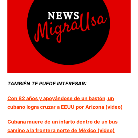
TAMBIÉN TE PUEDE INTERESAR:
Con 82 años y apoyándose de un bastón, un
cubano logra cruzar a EEUU por Arizona (video)
Cubana muere de un infarto dentro de un bus
camino a la frontera norte de México (video)