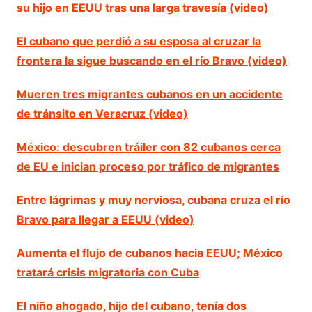
su hijo en EEUU tras una larga travesía (video)
El cubano que perdió a su esposa al cruzar la
frontera la sigue buscando en el río Bravo (video)
Mueren tres migrantes cubanos en un accidente
de tránsito en Veracruz (video)
México: descubren tráiler con 82 cubanos cerca
de EU e inician proceso por tráfico de migrantes
Entre lágrimas y muy nerviosa, cubana cruza el río
Bravo para llegar a EEUU (video)
Aumenta el flujo de cubanos hacia EEUU; México
tratará crisis migratoria con Cuba
El niño ahogado, hijo del cubano, tenía dos