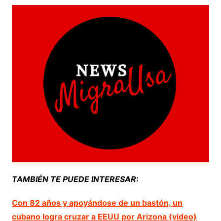
TAMBIÉN TE PUEDE INTERESAR:
Con 82 años y apoyándose de un bastón, un
cubano logra cruzar a EEUU por Arizona (video)