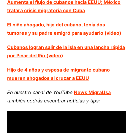
Aumenta el flujo de cubanos hacia EEUU; México
tratará crisis migratoria con Cuba
El niño ahogado, hijo del cubano, tenía dos
tumores y su padre emigró para ayudarlo (video)
Cubanos logran salir de la isla en una lancha rápida
por Pinar del Río (video)
Hijo de 4 años y esposa de migrante cubano
mueren ahogados al cruzar a EEUU
En nuestro canal de YouTube
News MigraUsa
también podrás encontrar noticias y tips: