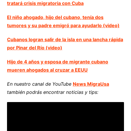
tratará crisis migratoria con Cuba
El niño ahogado, hijo del cubano, tenía dos
tumores y su padre emigró para ayudarlo (video)
Cubanos logran salir de la isla en una lancha rápida
por Pinar del Río (video)
Hijo de 4 años y esposa de migrante cubano
mueren ahogados al cruzar a EEUU
En nuestro canal de YouTube
News MigraUsa
también podrás encontrar noticias y tips: