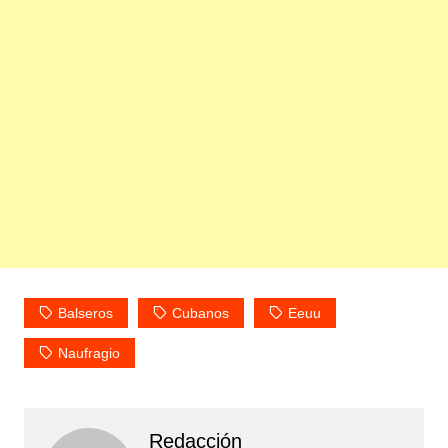
Balseros
Cubanos
Eeuu
Naufragio
Redacción