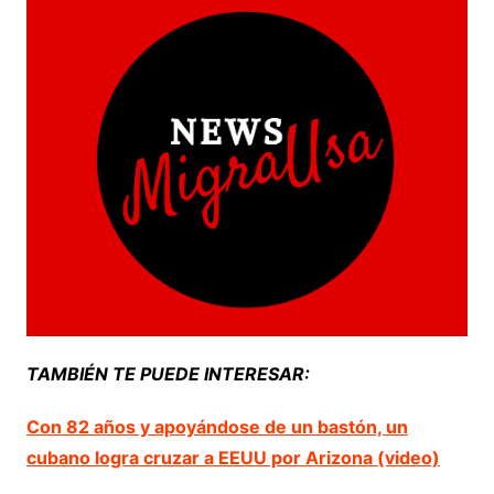
TAMBIÉN TE PUEDE INTERESAR:
Con 82 años y apoyándose de un bastón, un
cubano logra cruzar a EEUU por Arizona (video)