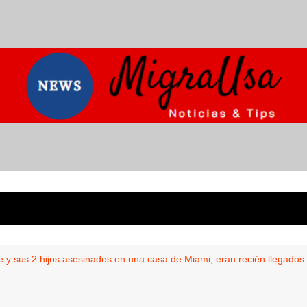
 y sus 2 hijos asesinados en una casa de Miami, eran recién llegados