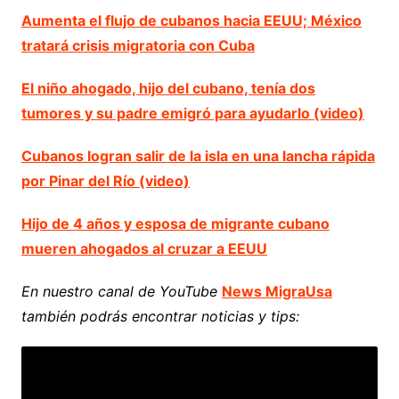
Aumenta el flujo de cubanos hacia EEUU; México
tratará crisis migratoria con Cuba
El niño ahogado, hijo del cubano, tenía dos
tumores y su padre emigró para ayudarlo (video)
Cubanos logran salir de la isla en una lancha rápida
por Pinar del Río (video)
Hijo de 4 años y esposa de migrante cubano
mueren ahogados al cruzar a EEUU
En nuestro canal de YouTube
News MigraUsa
también podrás encontrar noticias y tips: