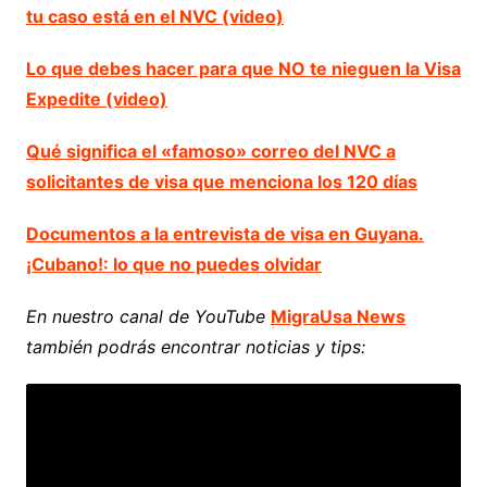
tu caso está en el NVC (video)
Lo que debes hacer para que NO te nieguen la Visa
Expedite (video)
Qué significa el «famoso» correo del NVC a
solicitantes de visa que menciona los 120 días
Documentos a la entrevista de visa en Guyana.
¡Cubano!: lo que no puedes olvidar
En nuestro canal de YouTube
MigraUsa News
también podrás encontrar noticias y tips: