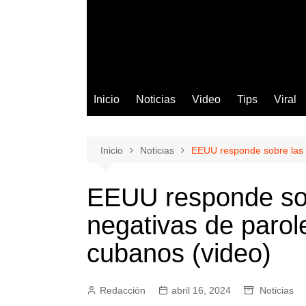
Inicio
Noticias
Video
Tips
Viral
Inicio
Noticias
EEUU responde sobre las m
EEUU responde sob
negativas de parol
cubanos (video)
Redacción
abril 16, 2024
Noticias