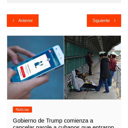
Navegación
Anterior
Siguiente
de
entradas
Noticias
Gobierno de Trump comienza a
cancelar parole a cubanos que entraron