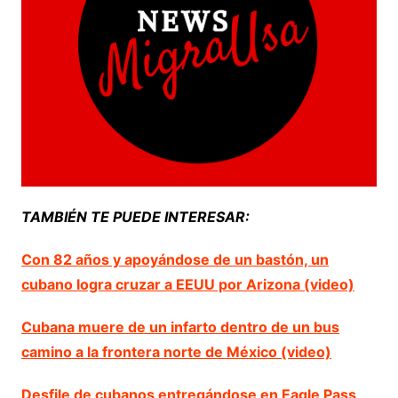
TAMBIÉN TE PUEDE INTERESAR:
Con 82 años y apoyándose de un bastón, un
cubano logra cruzar a EEUU por Arizona (video)
Cubana muere de un infarto dentro de un bus
camino a la frontera norte de México (video)
Desfile de cubanos entregándose en Eagle Pass,