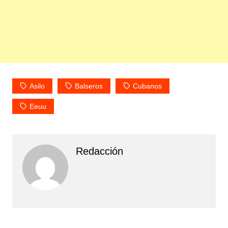
Asilo
Balseros
Cubanos
Eeuu
Redacción