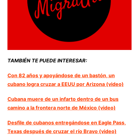
TAMBIÉN TE PUEDE INTERESAR:
Con 82 años y apoyándose de un bastón, un
cubano logra cruzar a EEUU por Arizona (video)
Cubana muere de un infarto dentro de un bus
camino a la frontera norte de México (video)
Desfile de cubanos entregándose en Eagle Pass,
Texas después de cruzar el río Bravo (video)