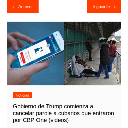
Navegación
Anterior
Siguiente
de
entradas
Noticias
Gobierno de Trump comienza a
cancelar parole a cubanos que entraron
por CBP One (videos)