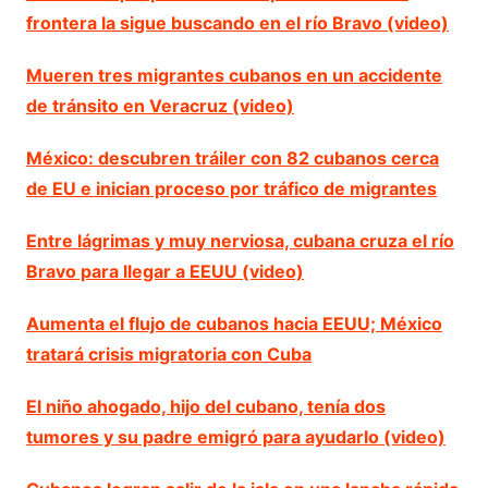
frontera la sigue buscando en el río Bravo (video)
Mueren tres migrantes cubanos en un accidente
de tránsito en Veracruz (video)
México: descubren tráiler con 82 cubanos cerca
de EU e inician proceso por tráfico de migrantes
Entre lágrimas y muy nerviosa, cubana cruza el río
Bravo para llegar a EEUU (video)
Aumenta el flujo de cubanos hacia EEUU; México
tratará crisis migratoria con Cuba
El niño ahogado, hijo del cubano, tenía dos
tumores y su padre emigró para ayudarlo (video)