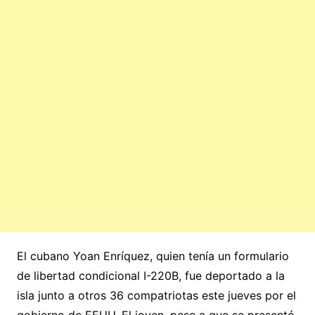
El cubano Yoan Enríquez, quien tenía un formulario
de libertad condicional I-220B, fue deportado a la
isla junto a otros 36 compatriotas este jueves por el