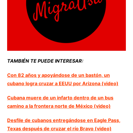
TAMBIÉN TE PUEDE INTERESAR:
Con 82 años y apoyándose de un bastón, un
cubano logra cruzar a EEUU por Arizona (video)
Cubana muere de un infarto dentro de un bus
camino a la frontera norte de México (video)
Desfile de cubanos entregándose en Eagle Pass,
Texas después de cruzar el río Bravo (video)