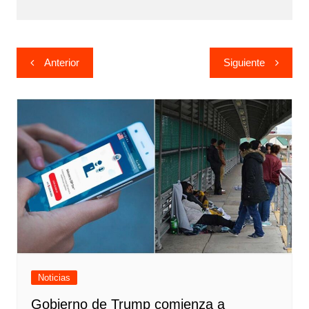
Navegación
Anterior
Siguiente
de
entradas
Noticias
Gobierno de Trump comienza a