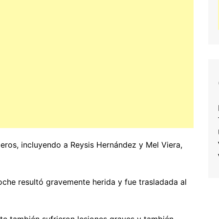
jeros, incluyendo a Reysis Hernández y Mel Viera,
che resultó gravemente herida y fue trasladada al
te también sufrieron lesiones graves y también