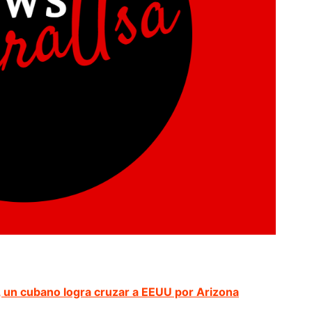
 un cubano logra cruzar a EEUU por Arizona