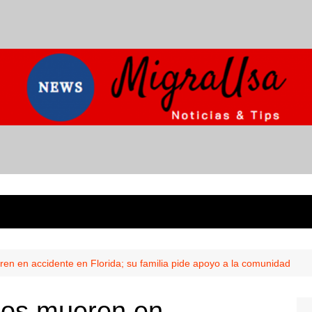
n en accidente en Florida; su familia pide apoyo a la comunidad
nos mueren en