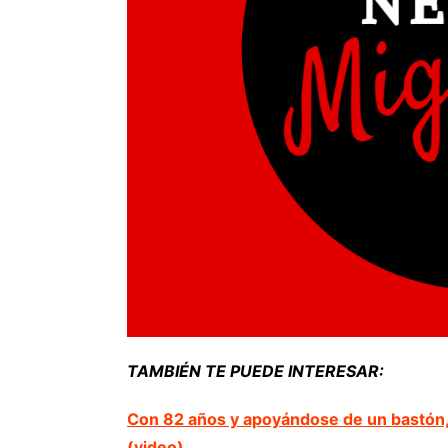
TAMBIÉN TE PUEDE INTERESAR:
Con 82 años y apoyándose de un bastón,
(video)